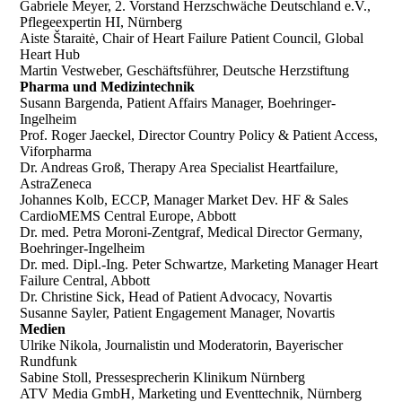
Gabriele Meyer, 2. Vorstand Herzschwäche Deutschland e.V.,
Pflegeexpertin HI, Nürnberg
Aiste Štaraitė, Chair of Heart Failure Patient Council, Global
Heart Hub
Martin Vestweber, Geschäftsführer, Deutsche Herzstiftung
Pharma und Medizintechnik
Susann Bargenda, Patient Affairs Manager, Boehringer-
Ingelheim
Prof. Roger Jaeckel, Director Country Policy & Patient Access,
Viforpharma
Dr. Andreas Groß, Therapy Area Specialist Heartfailure,
AstraZeneca
Johannes Kolb, ECCP, Manager Market Dev. HF & Sales
CardioMEMS Central Europe, Abbott
Dr. med. Petra Moroni-Zentgraf, Medical Director Germany,
Boehringer-Ingelheim
Dr. med. Dipl.-Ing. Peter Schwartze, Marketing Manager Heart
Failure Central, Abbott
Dr. Christine Sick, Head of Patient Advocacy, Novartis
Susanne Sayler, Patient Engagement Manager, Novartis
Medien
Ulrike Nikola, Journalistin und Moderatorin, Bayerischer
Rundfunk
Sabine Stoll, Pressesprecherin Klinikum Nürnberg
ATV Media GmbH, Marketing und Eventtechnik, Nürnberg