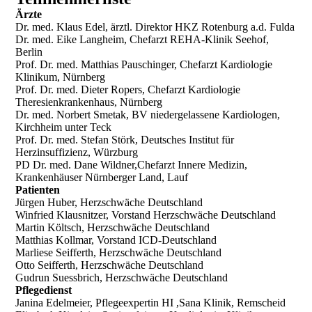
Ärzte
Dr. med. Klaus Edel, ärztl. Direktor HKZ Rotenburg a.d. Fulda
Dr. med. Eike Langheim, Chefarzt REHA-Klinik Seehof,
Berlin
Prof. Dr. med. Matthias Pauschinger, Chefarzt Kardiologie
Klinikum, Nürnberg
Prof. Dr. med. Dieter Ropers, Chefarzt Kardiologie
Theresienkrankenhaus, Nürnberg
Dr. med. Norbert Smetak, BV niedergelassene Kardiologen,
Kirchheim unter Teck
Prof. Dr. med. Stefan Störk, Deutsches Institut für
Herzinsuffizienz, Würzburg
PD Dr. med. Dane Wildner,Chefarzt Innere Medizin,
Krankenhäuser Nürnberger Land, Lauf
Patienten
Jürgen Huber, Herzschwäche Deutschland
Winfried Klausnitzer, Vorstand Herzschwäche Deutschland
Martin Költsch, Herzschwäche Deutschland
Matthias Kollmar, Vorstand ICD-Deutschland
Marliese Seifferth, Herzschwäche Deutschland
Otto Seifferth, Herzschwäche Deutschland
Gudrun Suessbrich, Herzschwäche Deutschland
Pflegedienst
Janina Edelmeier, Pflegeexpertin HI ,Sana Klinik, Remscheid