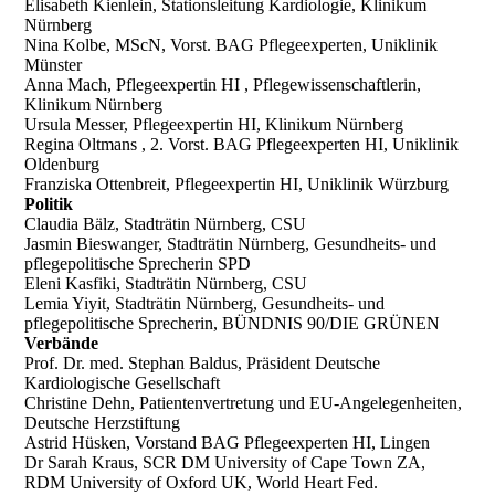
Elisabeth Kienlein, Stationsleitung Kardiologie, Klinikum
Nürnberg
Nina Kolbe, MScN, Vorst. BAG Pflegeexperten, Uniklinik
Münster
Anna Mach, Pflegeexpertin HI , Pflegewissenschaftlerin,
Klinikum Nürnberg
Ursula Messer, Pflegeexpertin HI, Klinikum Nürnberg
Regina Oltmans , 2. Vorst. BAG Pflegeexperten HI, Uniklinik
Oldenburg
Franziska Ottenbreit, Pflegeexpertin HI, Uniklinik Würzburg
Politik
Claudia Bälz, Stadträtin Nürnberg, CSU
Jasmin Bieswanger, Stadträtin Nürnberg, Gesundheits- und
pflegepolitische Sprecherin SPD
Eleni Kasfiki, Stadträtin Nürnberg, CSU
Lemia Yiyit, Stadträtin Nürnberg, Gesundheits- und
pflegepolitische Sprecherin, BÜNDNIS 90/DIE GRÜNEN
Verbände
Prof. Dr. med. Stephan Baldus, Präsident Deutsche
Kardiologische Gesellschaft
Christine Dehn, Patientenvertretung und EU-Angelegenheiten,
Deutsche Herzstiftung
Astrid Hüsken, Vorstand BAG Pflegeexperten HI, Lingen
Dr Sarah Kraus, SCR DM University of Cape Town ZA,
RDM University of Oxford UK, World Heart Fed.